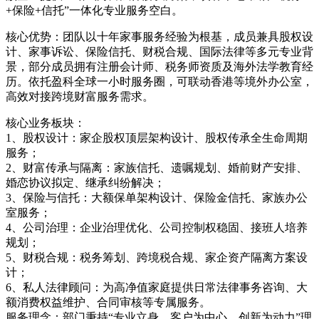
+保险+信托”一体化专业服务空白。
核心优势：团队以十年家事服务经验为根基，成员兼具股权设
计、家事诉讼、保险信托、财税合规、国际法律等多元专业背
景，部分成员拥有注册会计师、税务师资质及海外法学教育经
历。依托盈科全球一小时服务圈，可联动香港等境外办公室，
高效对接跨境财富服务需求。
核心业务板块：
1、股权设计：家企股权顶层架构设计、股权传承全生命周期
服务；
2、财富传承与隔离：家族信托、遗嘱规划、婚前财产安排、
婚恋协议拟定、继承纠纷解决；
3、保险与信托：大额保单架构设计、保险金信托、家族办公
室服务；
4、公司治理：企业治理优化、公司控制权稳固、接班人培养
规划；
5、财税合规：税务筹划、跨境税合规、家企资产隔离方案设
计；
6、私人法律顾问：为高净值家庭提供日常法律事务咨询、大
额消费权益维护、合同审核等专属服务。
服务理念：部门秉持“专业立身、客户为中心、创新为动力”理