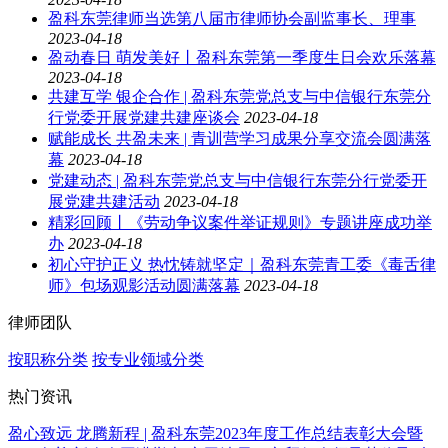
盈科东莞律师当选第八届市律师协会副监事长、理事
2023-04-18
盈动春日 萌发美好丨盈科东莞第一季度生日会欢乐落幕
2023-04-18
共建互学 银企合作 | 盈科东莞党总支与中信银行东莞分
行党委开展党建共建座谈会
2023-04-18
赋能成长 共盈未来 | 青训营学习成果分享交流会圆满落
幕
2023-04-18
党建动态 | 盈科东莞党总支与中信银行东莞分行党委开
展党建共建活动
2023-04-18
精彩回顾丨《劳动争议案件举证规则》专题讲座成功举
办
2023-04-18
初心守护正义 热忱铸就坚定｜盈科东莞青工委《毒舌律
师》包场观影活动圆满落幕
2023-04-18
律师团队
按职称分类
按专业领域分类
热门资讯
盈心致远 龙腾新程 | 盈科东莞2023年度工作总结表彰大会暨