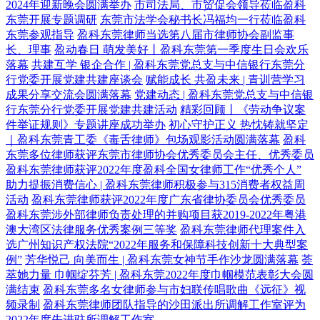
2024年迎新晚会圆满举办
市司法局、市贸促会领导莅临盈科
东莞开展专题调研
东莞市法学会秘书长冯福均一行莅临盈科
东莞参观指导
盈科东莞律师当选第八届市律师协会副监事
长、理事
盈动春日 萌发美好丨盈科东莞第一季度生日会欢乐
落幕
共建互学 银企合作 | 盈科东莞党总支与中信银行东莞分
行党委开展党建共建座谈会
赋能成长 共盈未来 | 青训营学习
成果分享交流会圆满落幕
党建动态 | 盈科东莞党总支与中信银
行东莞分行党委开展党建共建活动
精彩回顾丨《劳动争议案
件举证规则》专题讲座成功举办
初心守护正义 热忱铸就坚定
｜盈科东莞青工委《毒舌律师》包场观影活动圆满落幕
盈科
东莞多位律师获评东莞市律师协会优秀委员会主任、优秀委员
盈科东莞律师获评2022年度盈科全国女律师工作“优秀个人”
助力提振消费信心 | 盈科东莞律师积极参与315消费者权益周
活动
盈科东莞律师获评2022年度广东省律协委员会优秀委员
盈科东莞涉外部律师负责处理的并购项目获2019-2022年粤港
澳大湾区法律服务优秀案例三等奖
盈科东莞律师代理案件入
选广州知识产权法院“2022年服务和保障科技创新十大典型案
例”
芳华悦己 向美而生 | 盈科东莞女神节手作沙龙圆满落幕
荟
萃她力量 巾帼绽芬芳 | 盈科东莞2022年度巾帼模范表彰大会圆
满结束
盈科东莞多名女律师参与市妇联传唱歌曲《远征》视
频录制
盈科东莞律师团队指导的沙田派出所调解工作室评为
2022年度先进驻所调解工作室