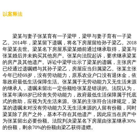
以案释法
梁某与妻子张某育有一子梁甲，梁甲与妻子育有一子梁
乙。2014年，梁某留下遗嘱，将名下房屋留给孙子梁乙。2018
年梁某去世。梁某名下房屋系梁某婚前通过继承取得，梁某与
张某婚后并未购买其他房产。张某向法院起诉，要求继承梁某
的房产及其他遗产。诉讼中梁甲出示了梁某的遗嘱，主张房产
已经通过遗嘱赠与其孙子梁乙，房屋应当归属梁乙。张某主张
今年已经69岁，没有劳动能力，原系农业户口没有退休金，依
靠政府最低生活保障生活。张某属于无劳动能力又无生活来源
的继承人，遗嘱未留出一定份额给张某是错误的。法院认为，
张某年满69岁已经丧失劳动能力，政府最低生活保障属于托底
式的救助，应视为无生活来源。张某的主张符合法律规定，梁
某的遗嘱未对没有劳动能力又无生活来源的人留有份额，同时
梁某除了房产之外，基本不存在其他遗产，因此应当在房产中
为张某留出必要份额。法院判决梁某名下房屋由张某继承30%
的份额，剩余70%的份额由梁乙获得遗赠。