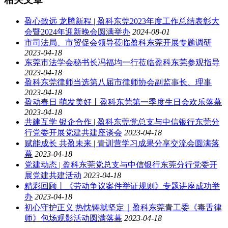
盈心致远 龙腾新程 | 盈科东莞2023年度工作总结表彰大
会暨2024年迎新晚会圆满举办
2024-08-01
市司法局、市贸促会领导莅临盈科东莞开展专题调研
2023-04-18
东莞市法学会秘书长冯福均一行莅临盈科东莞参观指导
2023-04-18
盈科东莞律师当选第八届市律师协会副监事长、理事
2023-04-18
盈动春日 萌发美好丨盈科东莞第一季度生日会欢乐落幕
2023-04-18
共建互学 银企合作 | 盈科东莞党总支与中信银行东莞分
行党委开展党建共建座谈会
2023-04-18
赋能成长 共盈未来 | 青训营学习成果分享交流会圆满落
幕
2023-04-18
党建动态 | 盈科东莞党总支与中信银行东莞分行党委开
展党建共建活动
2023-04-18
精彩回顾丨《劳动争议案件举证规则》专题讲座成功举
办
2023-04-18
初心守护正义 热忱铸就坚定｜盈科东莞青工委《毒舌律
师》包场观影活动圆满落幕
2023-04-18