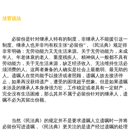
法官说法
必留份是针对继承人特有的制度，非继承人不能援引这一
制度。继承人也并非均有权主张“必留份”，《民法典》规定得
非常明确：无劳动能力又无生活来源。关于无劳动能力，未成
年人、年老体衰的老人、重度残疾人、精神病人一般都不具有
劳动能力，关于无生活来源，缺乏经济收入、无法维持生活必
须消费的人。这两者兼备的人确实是社会上最脆弱、最无助的
人。遗嘱人在世尚能予以接济或者照顾，遗嘱人故去接济停
止，如果再没获得遗产，遭受的困境超乎想象。但是如果遗嘱
未涉及的继承人本身身强力壮，工作稳定或者具有一定财产，
完全没有生活困难，那么其并不属于必留份针对的继承人，遗
嘱不必为其留出份额。
当然《民法典》的规定并不是要求遗嘱人立遗嘱时一并将
必留份写进遗嘱，《民法典》更关注的是遗产经过遗嘱的处理