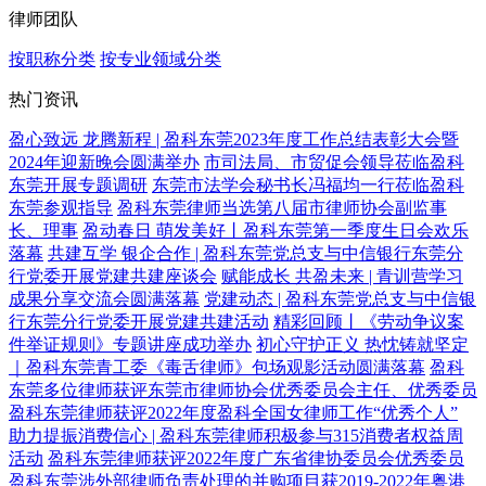
律师团队
按职称分类
按专业领域分类
热门资讯
盈心致远 龙腾新程 | 盈科东莞2023年度工作总结表彰大会暨
2024年迎新晚会圆满举办
市司法局、市贸促会领导莅临盈科
东莞开展专题调研
东莞市法学会秘书长冯福均一行莅临盈科
东莞参观指导
盈科东莞律师当选第八届市律师协会副监事
长、理事
盈动春日 萌发美好丨盈科东莞第一季度生日会欢乐
落幕
共建互学 银企合作 | 盈科东莞党总支与中信银行东莞分
行党委开展党建共建座谈会
赋能成长 共盈未来 | 青训营学习
成果分享交流会圆满落幕
党建动态 | 盈科东莞党总支与中信银
行东莞分行党委开展党建共建活动
精彩回顾丨《劳动争议案
件举证规则》专题讲座成功举办
初心守护正义 热忱铸就坚定
｜盈科东莞青工委《毒舌律师》包场观影活动圆满落幕
盈科
东莞多位律师获评东莞市律师协会优秀委员会主任、优秀委员
盈科东莞律师获评2022年度盈科全国女律师工作“优秀个人”
助力提振消费信心 | 盈科东莞律师积极参与315消费者权益周
活动
盈科东莞律师获评2022年度广东省律协委员会优秀委员
盈科东莞涉外部律师负责处理的并购项目获2019-2022年粤港