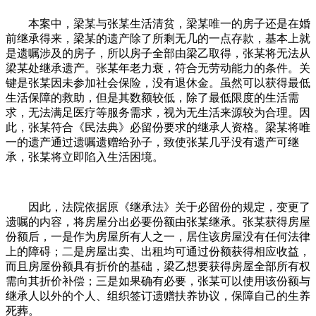
本案中，梁某与张某生活清贫，梁某唯一的房子还是在婚
前继承得来，梁某的遗产除了所剩无几的一点存款，基本上就
是遗嘱涉及的房子，所以房子全部由梁乙取得，张某将无法从
梁某处继承遗产。张某年老力衰，符合无劳动能力的条件。关
键是张某因未参加社会保险，没有退休金。虽然可以获得最低
生活保障的救助，但是其数额较低，除了最低限度的生活需
求，无法满足医疗等服务需求，视为无生活来源较为合理。因
此，张某符合《民法典》必留份要求的继承人资格。梁某将唯
一的遗产通过遗嘱遗赠给孙子，致使张某几乎没有遗产可继
承，张某将立即陷入生活困境。
因此，法院依据原《继承法》关于必留份的规定，变更了
遗嘱的内容，将房屋分出必要份额由张某继承。张某获得房屋
份额后，一是作为房屋所有人之一，居住该房屋没有任何法律
上的障碍；二是房屋出卖、出租均可通过份额获得相应收益，
而且房屋份额具有折价的基础，梁乙想要获得房屋全部所有权
需向其折价补偿；三是如果确有必要，张某可以使用该份额与
继承人以外的个人、组织签订遗赠扶养协议，保障自己的生养
死葬。