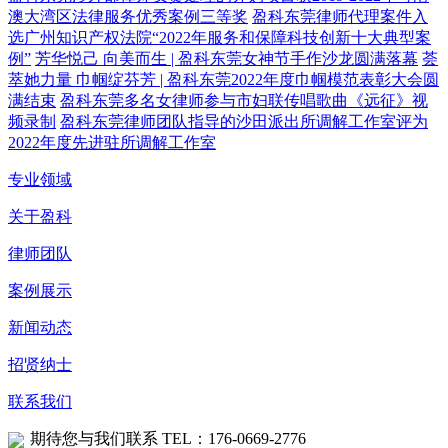
澳大湾区法律服务优秀案例三等奖
盈科东莞律师代理案件入
选广州知识产权法院“2022年服务和保障科技创新十大典型案
例”
芳华悦己 向美而生 | 盈科东莞女神节手作沙龙圆满落幕
荟
萃她力量 巾帼绽芬芳 | 盈科东莞2022年度巾帼模范表彰大会圆
满结束
盈科东莞多名女律师参与市妇联传唱歌曲《远征》视
频录制
盈科东莞律师团队指导的沙田派出所调解工作室评为
2022年度先进驻所调解工作室
专业领域
关于盈科
律师团队
案例展示
新闻动态
招贤纳士
联系我们
期待您与我们联系
TEL：176-0669-2776