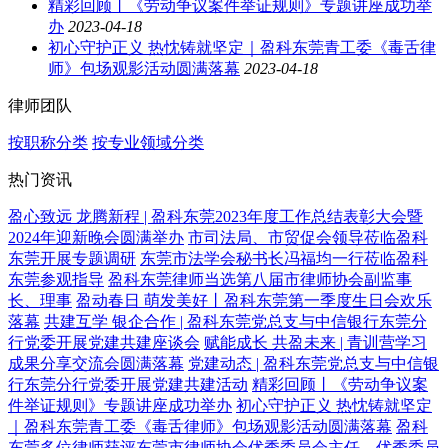
精彩回顾丨《劳动争议案件举证规则》专题讲座成功举
办
2023-04-18
初心守护正义 热忱铸就坚定｜盈科东莞青工委《毒舌律
师》包场观影活动圆满落幕
2023-04-18
律师团队
按职称分类
按专业领域分类
热门资讯
盈心致远 龙腾新程 | 盈科东莞2023年度工作总结表彰大会暨
2024年迎新晚会圆满举办
市司法局、市贸促会领导莅临盈科
东莞开展专题调研
东莞市法学会秘书长冯福均一行莅临盈科
东莞参观指导
盈科东莞律师当选第八届市律师协会副监事
长、理事
盈动春日 萌发美好丨盈科东莞第一季度生日会欢乐
落幕
共建互学 银企合作 | 盈科东莞党总支与中信银行东莞分
行党委开展党建共建座谈会
赋能成长 共盈未来 | 青训营学习
成果分享交流会圆满落幕
党建动态 | 盈科东莞党总支与中信银
行东莞分行党委开展党建共建活动
精彩回顾丨《劳动争议案
件举证规则》专题讲座成功举办
初心守护正义 热忱铸就坚定
｜盈科东莞青工委《毒舌律师》包场观影活动圆满落幕
盈科
东莞多位律师获评东莞市律师协会优秀委员会主任、优秀委员