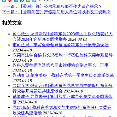
上一篇
：【盈科问答】公房承租权能否作为遗产继承？
下一篇
：【盈科问答】产假期间用人单位可以不发工资吗？
相关文章
盈心致远 龙腾新程 | 盈科东莞2023年度工作总结表彰大
会暨2024年迎新晚会圆满举办
2024-08-01
市司法局、市贸促会领导莅临盈科东莞开展专题调研
2023-04-18
东莞市法学会秘书长冯福均一行莅临盈科东莞参观指导
2023-04-18
盈科东莞律师当选第八届市律师协会副监事长、理事
2023-04-18
盈动春日 萌发美好丨盈科东莞第一季度生日会欢乐落幕
2023-04-18
共建互学 银企合作 | 盈科东莞党总支与中信银行东莞分
行党委开展党建共建座谈会
2023-04-18
赋能成长 共盈未来 | 青训营学习成果分享交流会圆满落
幕
2023-04-18
党建动态 | 盈科东莞党总支与中信银行东莞分行党委开
展党建共建活动
2023-04-18