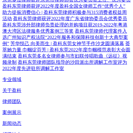
盈科东莞律师获评2022年度盈科全国女律师工作“优秀个人”
助力提振消费信心 | 盈科东莞律师积极参与315消费者权益周
活动
盈科东莞律师获评2022年度广东省律协委员会优秀委员
盈科东莞涉外部律师负责处理的并购项目获2019-2022年粤港
澳大湾区法律服务优秀案例三等奖
盈科东莞律师代理案件入
选广州知识产权法院“2022年服务和保障科技创新十大典型案
例”
芳华悦己 向美而生 | 盈科东莞女神节手作沙龙圆满落幕
荟
萃她力量 巾帼绽芬芳 | 盈科东莞2022年度巾帼模范表彰大会圆
满结束
盈科东莞多名女律师参与市妇联传唱歌曲《远征》视
频录制
盈科东莞律师团队指导的沙田派出所调解工作室评为
2022年度先进驻所调解工作室
专业领域
关于盈科
律师团队
案例展示
新闻动态