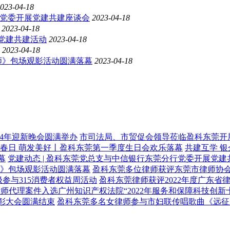
023-04-18
行党委开展党建共建座谈会
2023-04-18
2023-04-18
展党建共建活动
2023-04-18
2023-04-18
师》包场观影活动圆满落幕
2023-04-18
024年迎新晚会圆满举办
市司法局、市贸促会领导莅临盈科东莞开
春日 萌发美好丨盈科东莞第一季度生日会欢乐落幕
共建互学 银
幕
党建动态 | 盈科东莞党总支与中信银行东莞分行党委开展党建
师》包场观影活动圆满落幕
盈科东莞多位律师获评东莞市律师协
极参与315消费者权益周活动
盈科东莞律师获评2022年度广东省
师代理案件入选广州知识产权法院“2022年服务和保障科技创新
表彰大会圆满结束
盈科东莞多名女律师参与市妇联传唱歌曲《远征