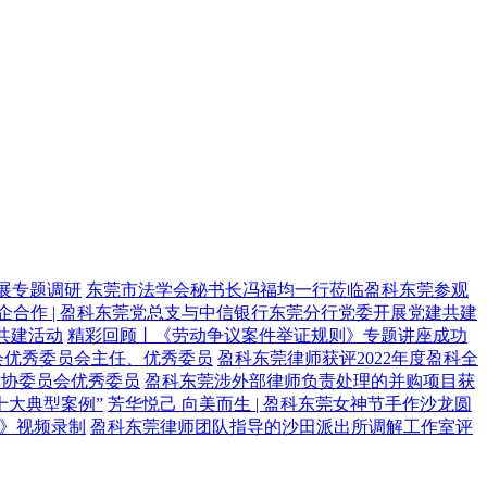
展专题调研
东莞市法学会秘书长冯福均一行莅临盈科东莞参观
企合作 | 盈科东莞党总支与中信银行东莞分行党委开展党建共建
共建活动
精彩回顾丨《劳动争议案件举证规则》专题讲座成功
会优秀委员会主任、优秀委员
盈科东莞律师获评2022年度盈科全
律协委员会优秀委员
盈科东莞涉外部律师负责处理的并购项目获
十大典型案例”
芳华悦己 向美而生 | 盈科东莞女神节手作沙龙圆
》视频录制
盈科东莞律师团队指导的沙田派出所调解工作室评