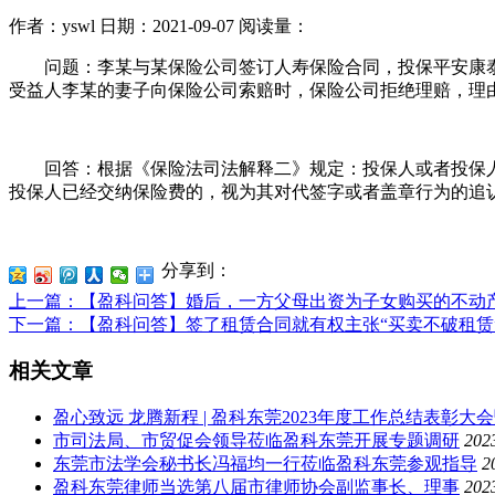
作者：yswl
日期：2021-09-07
阅读量：
问题：李某与某保险公司签订人寿保险合同，投保平安康泰
受益人李某的妻子向保险公司索赔时，保险公司拒绝理赔，理
回答：根据《保险法司法解释二》规定：投保人或者投保人
投保人已经交纳保险费的，视为其对代签字或者盖章行为的追
分享到：
上一篇
：【盈科问答】婚后，一方父母出资为子女购买的不动
下一篇
：【盈科问答】签了租赁合同就有权主张“买卖不破租赁
相关文章
盈心致远 龙腾新程 | 盈科东莞2023年度工作总结表彰大
市司法局、市贸促会领导莅临盈科东莞开展专题调研
202
东莞市法学会秘书长冯福均一行莅临盈科东莞参观指导
2
盈科东莞律师当选第八届市律师协会副监事长、理事
202