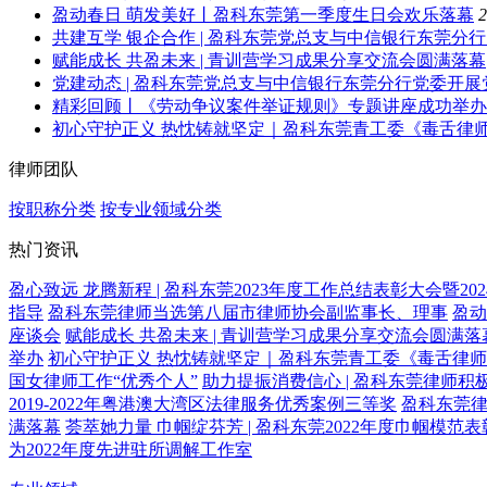
盈动春日 萌发美好丨盈科东莞第一季度生日会欢乐落幕
2
共建互学 银企合作 | 盈科东莞党总支与中信银行东莞分
赋能成长 共盈未来 | 青训营学习成果分享交流会圆满落幕
党建动态 | 盈科东莞党总支与中信银行东莞分行党委开
精彩回顾丨《劳动争议案件举证规则》专题讲座成功举办
初心守护正义 热忱铸就坚定｜盈科东莞青工委《毒舌律
律师团队
按职称分类
按专业领域分类
热门资讯
盈心致远 龙腾新程 | 盈科东莞2023年度工作总结表彰大会暨2
指导
盈科东莞律师当选第八届市律师协会副监事长、理事
盈动
座谈会
赋能成长 共盈未来 | 青训营学习成果分享交流会圆满落
举办
初心守护正义 热忱铸就坚定｜盈科东莞青工委《毒舌律
国女律师工作“优秀个人”
助力提振消费信心 | 盈科东莞律师积
2019-2022年粤港澳大湾区法律服务优秀案例三等奖
盈科东莞律
满落幕
荟萃她力量 巾帼绽芬芳 | 盈科东莞2022年度巾帼模范
为2022年度先进驻所调解工作室