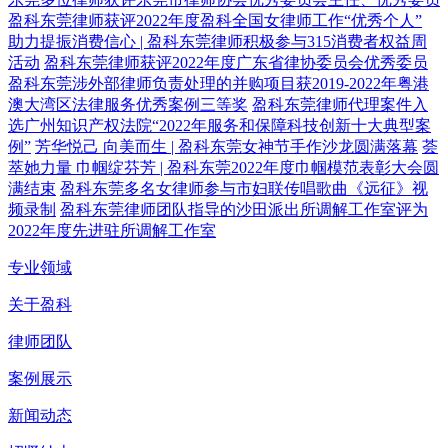
盈科东莞律师获评2022年度盈科全国女律师工作“优秀个人”
助力提振消费信心 | 盈科东莞律师积极参与315消费者权益周
活动
盈科东莞律师获评2022年度广东省律协委员会优秀委员
盈科东莞涉外部律师负责处理的并购项目获2019-2022年粤港
澳大湾区法律服务优秀案例三等奖
盈科东莞律师代理案件入
选广州知识产权法院“2022年服务和保障科技创新十大典型案
例”
芳华悦己 向美而生 | 盈科东莞女神节手作沙龙圆满落幕
荟
萃她力量 巾帼绽芬芳 | 盈科东莞2022年度巾帼模范表彰大会圆
满结束
盈科东莞多名女律师参与市妇联传唱歌曲《远征》视
频录制
盈科东莞律师团队指导的沙田派出所调解工作室评为
2022年度先进驻所调解工作室
专业领域
关于盈科
律师团队
案例展示
新闻动态