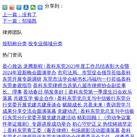
分享到：
上一篇
：没有了
下一篇
：邹瑞凯
律师团队
按职称分类
按专业领域分类
热门资讯
盈心致远 龙腾新程 | 盈科东莞2023年度工作总结表彰大会暨
2024年迎新晚会圆满举办
市司法局、市贸促会领导莅临盈科
东莞开展专题调研
东莞市法学会秘书长冯福均一行莅临盈科
东莞参观指导
盈科东莞律师当选第八届市律师协会副监事
长、理事
盈动春日 萌发美好丨盈科东莞第一季度生日会欢乐
落幕
共建互学 银企合作 | 盈科东莞党总支与中信银行东莞分
行党委开展党建共建座谈会
赋能成长 共盈未来 | 青训营学习
成果分享交流会圆满落幕
党建动态 | 盈科东莞党总支与中信银
行东莞分行党委开展党建共建活动
精彩回顾丨《劳动争议案
件举证规则》专题讲座成功举办
初心守护正义 热忱铸就坚定
｜盈科东莞青工委《毒舌律师》包场观影活动圆满落幕
盈科
东莞多位律师获评东莞市律师协会优秀委员会主任、优秀委员