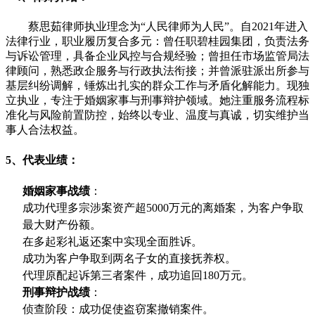
蔡思茹律师执业理念为“人民律师为人民”。自2021年进入
法律行业，职业履历复合多元：曾任职碧桂园集团，负责法务
与诉讼管理，具备企业风控与合规经验；曾担任市场监管局法
律顾问，熟悉政企服务与行政执法衔接；并曾派驻派出所参与
基层纠纷调解，锤炼出扎实的群众工作与矛盾化解能力。现独
立执业，专注于婚姻家事与刑事辩护领域。她注重服务流程标
准化与风险前置防控，始终以专业、温度与真诚，切实维护当
事人合法权益。
5、代表业绩：
婚姻家事战绩
：
成功代理多宗涉案资产超5000万元的离婚案，为客户争取
最大财产份额。
在多起彩礼返还案中实现全面胜诉。
成功为客户争取到两名子女的直接抚养权。
代理原配起诉第三者案件，成功追回180万元。
刑事辩护战绩
：
侦查阶段：成功促使盗窃案撤销案件。