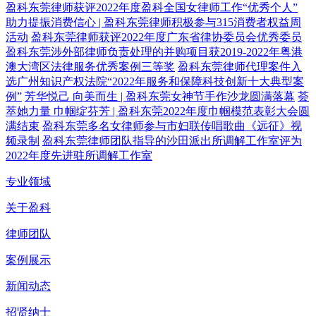
盈科东莞律师获评2022年度盈科全国女律师工作“优秀个人”
助力提振消费信心 | 盈科东莞律师积极参与315消费者权益周
活动
盈科东莞律师获评2022年度广东省律协委员会优秀委员
盈科东莞涉外部律师负责处理的并购项目获2019-2022年粤港
澳大湾区法律服务优秀案例三等奖
盈科东莞律师代理案件入
选广州知识产权法院“2022年服务和保障科技创新十大典型案
例”
芳华悦己 向美而生 | 盈科东莞女神节手作沙龙圆满落幕
荟
萃她力量 巾帼绽芬芳 | 盈科东莞2022年度巾帼模范表彰大会圆
满结束
盈科东莞多名女律师参与市妇联传唱歌曲《远征》视
频录制
盈科东莞律师团队指导的沙田派出所调解工作室评为
2022年度先进驻所调解工作室
专业领域
关于盈科
律师团队
案例展示
新闻动态
招贤纳士