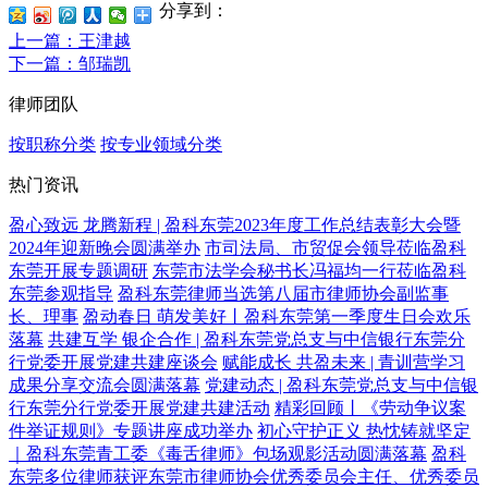
分享到：
上一篇
：王津越
下一篇
：邹瑞凯
律师团队
按职称分类
按专业领域分类
热门资讯
盈心致远 龙腾新程 | 盈科东莞2023年度工作总结表彰大会暨
2024年迎新晚会圆满举办
市司法局、市贸促会领导莅临盈科
东莞开展专题调研
东莞市法学会秘书长冯福均一行莅临盈科
东莞参观指导
盈科东莞律师当选第八届市律师协会副监事
长、理事
盈动春日 萌发美好丨盈科东莞第一季度生日会欢乐
落幕
共建互学 银企合作 | 盈科东莞党总支与中信银行东莞分
行党委开展党建共建座谈会
赋能成长 共盈未来 | 青训营学习
成果分享交流会圆满落幕
党建动态 | 盈科东莞党总支与中信银
行东莞分行党委开展党建共建活动
精彩回顾丨《劳动争议案
件举证规则》专题讲座成功举办
初心守护正义 热忱铸就坚定
｜盈科东莞青工委《毒舌律师》包场观影活动圆满落幕
盈科
东莞多位律师获评东莞市律师协会优秀委员会主任、优秀委员