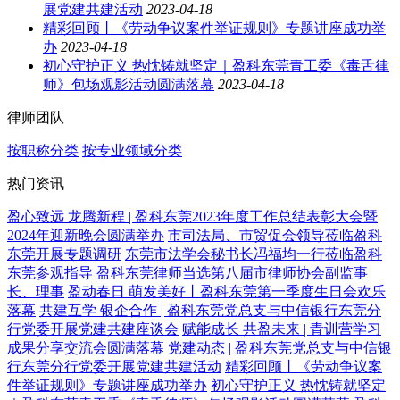
展党建共建活动
2023-04-18
精彩回顾丨《劳动争议案件举证规则》专题讲座成功举
办
2023-04-18
初心守护正义 热忱铸就坚定｜盈科东莞青工委《毒舌律
师》包场观影活动圆满落幕
2023-04-18
律师团队
按职称分类
按专业领域分类
热门资讯
盈心致远 龙腾新程 | 盈科东莞2023年度工作总结表彰大会暨
2024年迎新晚会圆满举办
市司法局、市贸促会领导莅临盈科
东莞开展专题调研
东莞市法学会秘书长冯福均一行莅临盈科
东莞参观指导
盈科东莞律师当选第八届市律师协会副监事
长、理事
盈动春日 萌发美好丨盈科东莞第一季度生日会欢乐
落幕
共建互学 银企合作 | 盈科东莞党总支与中信银行东莞分
行党委开展党建共建座谈会
赋能成长 共盈未来 | 青训营学习
成果分享交流会圆满落幕
党建动态 | 盈科东莞党总支与中信银
行东莞分行党委开展党建共建活动
精彩回顾丨《劳动争议案
件举证规则》专题讲座成功举办
初心守护正义 热忱铸就坚定