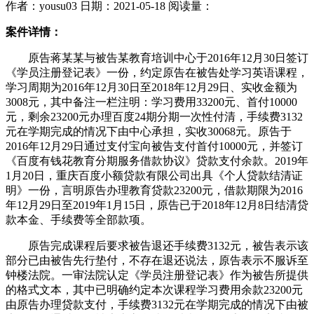
作者：yousu03
日期：2021-05-18
阅读量：
案件详情：
原告蒋某某与被告某教育培训中心于2016年12月30日签订
《学员注册登记表》一份，约定原告在被告处学习英语课程，
学习周期为2016年12月30日至2018年12月29日、实收金额为
3008元，其中备注一栏注明：学习费用33200元、首付10000
元，剩余23200元办理百度24期分期一次性付清，手续费3132
元在学期完成的情况下由中心承担，实收30068元。原告于
2016年12月29日通过支付宝向被告支付首付10000元，并签订
《百度有钱花教育分期服务借款协议》贷款支付余款。2019年
1月20日，重庆百度小额贷款有限公司出具《个人贷款结清证
明》一份，言明原告办理教育贷款23200元，借款期限为2016
年12月29日至2019年1月15日，原告已于2018年12月8日结清贷
款本金、手续费等全部款项。
原告完成课程后要求被告退还手续费3132元，被告表示该
部分已由被告先行垫付，不存在退还说法，原告表示不服诉至
钟楼法院。一审法院认定《学员注册登记表》作为被告所提供
的格式文本，其中已明确约定本次课程学习费用余款23200元
由原告办理贷款支付，手续费3132元在学期完成的情况下由被