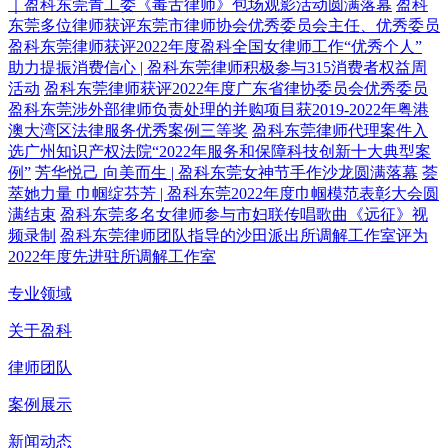
｜盈科东莞青工委《毒舌律师》包场观影活动圆满落幕
盈科
东莞多位律师获评东莞市律师协会优秀委员会主任、优秀委员
盈科东莞律师获评2022年度盈科全国女律师工作“优秀个人”
助力提振消费信心 | 盈科东莞律师积极参与315消费者权益周
活动
盈科东莞律师获评2022年度广东省律协委员会优秀委员
盈科东莞涉外部律师负责处理的并购项目获2019-2022年粤港
澳大湾区法律服务优秀案例三等奖
盈科东莞律师代理案件入
选广州知识产权法院“2022年服务和保障科技创新十大典型案
例”
芳华悦己 向美而生 | 盈科东莞女神节手作沙龙圆满落幕
荟
萃她力量 巾帼绽芬芳 | 盈科东莞2022年度巾帼模范表彰大会圆
满结束
盈科东莞多名女律师参与市妇联传唱歌曲《远征》视
频录制
盈科东莞律师团队指导的沙田派出所调解工作室评为
2022年度先进驻所调解工作室
专业领域
关于盈科
律师团队
案例展示
新闻动态