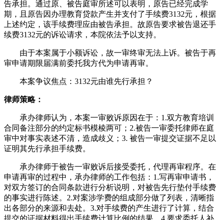
告承担。通过原、被告庭审所述可以表明，原告已经完成学
期，且原告因办理教育贷款产生并支付了手续费3132元，根据
上述约定，该手续费理应由被告承担。故原告要求被告退还手
续费3132元的诉讼请求，本院依法予以支持。
由于本案属于小额诉讼，故一审终审无法上诉。被告于再
审申请期限届满前委托我方代为申请再审。
本案争议焦点：3132元由谁先行承担？
律师策略：
承办律师认为，本案一审败诉原因在于：1.双方教育培训
合同备注部分的约定标书模棱两可；2.被告一审委托律师在庭
审中对事实表述不清，造成歧义；3. 被告一审提交证据不足以
证明其先行承担手续费。
承办律师于被告一审败诉后接受委托，代理再审程序。在
申请再审的过程中，承办律师的工作包括：1.写再审申请书，
对双方签订的合同条款进行分析说明，对被告先行垫付手续费
的事实进行陈述。2.对案涉学费的组成部分做了列表，清晰指
出各部分的来源和去处。3.对手续费的产生进行了计算，结合
提交的证据材料得出手续费计算比例的结果。4.要求委托人补