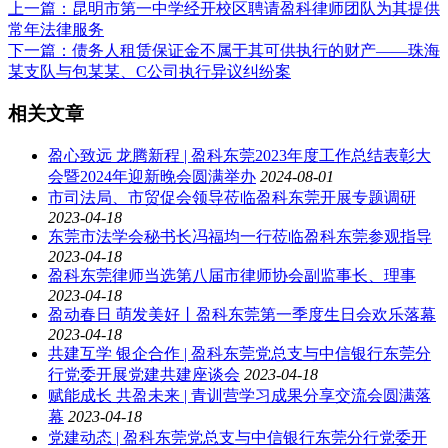
上一篇
：昆明市第一中学经开校区聘请盈科律师团队为其提供
常年法律服务
下一篇
：债务人租赁保证金不属于其可供执行的财产——珠海
某支队与包某某、C公司执行异议纠纷案
相关文章
盈心致远 龙腾新程 | 盈科东莞2023年度工作总结表彰大
会暨2024年迎新晚会圆满举办
2024-08-01
市司法局、市贸促会领导莅临盈科东莞开展专题调研
2023-04-18
东莞市法学会秘书长冯福均一行莅临盈科东莞参观指导
2023-04-18
盈科东莞律师当选第八届市律师协会副监事长、理事
2023-04-18
盈动春日 萌发美好丨盈科东莞第一季度生日会欢乐落幕
2023-04-18
共建互学 银企合作 | 盈科东莞党总支与中信银行东莞分
行党委开展党建共建座谈会
2023-04-18
赋能成长 共盈未来 | 青训营学习成果分享交流会圆满落
幕
2023-04-18
党建动态 | 盈科东莞党总支与中信银行东莞分行党委开