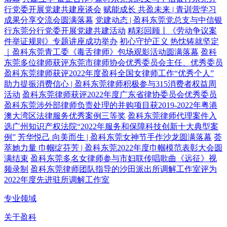
行党委开展党建共建座谈会
赋能成长 共盈未来 | 青训营学习
成果分享交流会圆满落幕
党建动态 | 盈科东莞党总支与中信银
行东莞分行党委开展党建共建活动
精彩回顾丨《劳动争议案
件举证规则》专题讲座成功举办
初心守护正义 热忱铸就坚定
｜盈科东莞青工委《毒舌律师》包场观影活动圆满落幕
盈科
东莞多位律师获评东莞市律师协会优秀委员会主任、优秀委员
盈科东莞律师获评2022年度盈科全国女律师工作“优秀个人”
助力提振消费信心 | 盈科东莞律师积极参与315消费者权益周
活动
盈科东莞律师获评2022年度广东省律协委员会优秀委员
盈科东莞涉外部律师负责处理的并购项目获2019-2022年粤港
澳大湾区法律服务优秀案例三等奖
盈科东莞律师代理案件入
选广州知识产权法院“2022年服务和保障科技创新十大典型案
例”
芳华悦己 向美而生 | 盈科东莞女神节手作沙龙圆满落幕
荟
萃她力量 巾帼绽芬芳 | 盈科东莞2022年度巾帼模范表彰大会圆
满结束
盈科东莞多名女律师参与市妇联传唱歌曲《远征》视
频录制
盈科东莞律师团队指导的沙田派出所调解工作室评为
2022年度先进驻所调解工作室
专业领域
关于盈科