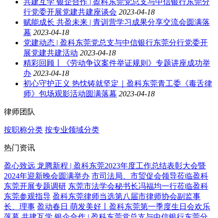
共建互学 银企合作 | 盈科东莞党总支与中信银行东莞分
行党委开展党建共建座谈会
2023-04-18
赋能成长 共盈未来 | 青训营学习成果分享交流会圆满落
幕
2023-04-18
党建动态 | 盈科东莞党总支与中信银行东莞分行党委开
展党建共建活动
2023-04-18
精彩回顾丨《劳动争议案件举证规则》专题讲座成功举
办
2023-04-18
初心守护正义 热忱铸就坚定｜盈科东莞青工委《毒舌律
师》包场观影活动圆满落幕
2023-04-18
律师团队
按职称分类
按专业领域分类
热门资讯
盈心致远 龙腾新程 | 盈科东莞2023年度工作总结表彰大会暨
2024年迎新晚会圆满举办
市司法局、市贸促会领导莅临盈科
东莞开展专题调研
东莞市法学会秘书长冯福均一行莅临盈科
东莞参观指导
盈科东莞律师当选第八届市律师协会副监事
长、理事
盈动春日 萌发美好丨盈科东莞第一季度生日会欢乐
落幕
共建互学 银企合作 | 盈科东莞党总支与中信银行东莞分