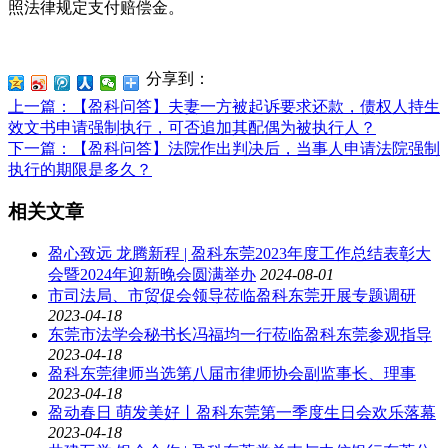
照法律规定支付赔偿金。
分享到：
上一篇
：【盈科问答】夫妻一方被起诉要求还款，债权人持生
效文书申请强制执行，可否追加其配偶为被执行人？
下一篇
：【盈科问答】法院作出判决后，当事人申请法院强制
执行的期限是多久？
相关文章
盈心致远 龙腾新程 | 盈科东莞2023年度工作总结表彰大
会暨2024年迎新晚会圆满举办
2024-08-01
市司法局、市贸促会领导莅临盈科东莞开展专题调研
2023-04-18
东莞市法学会秘书长冯福均一行莅临盈科东莞参观指导
2023-04-18
盈科东莞律师当选第八届市律师协会副监事长、理事
2023-04-18
盈动春日 萌发美好丨盈科东莞第一季度生日会欢乐落幕
2023-04-18