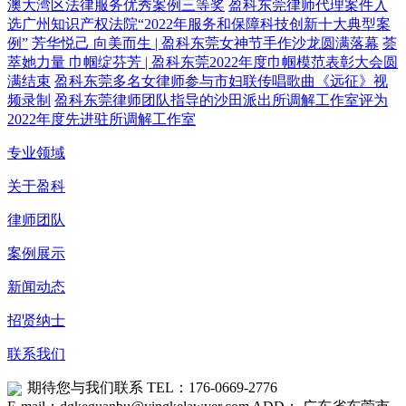
澳大湾区法律服务优秀案例三等奖
盈科东莞律师代理案件入
选广州知识产权法院“2022年服务和保障科技创新十大典型案
例”
芳华悦己 向美而生 | 盈科东莞女神节手作沙龙圆满落幕
荟
萃她力量 巾帼绽芬芳 | 盈科东莞2022年度巾帼模范表彰大会圆
满结束
盈科东莞多名女律师参与市妇联传唱歌曲《远征》视
频录制
盈科东莞律师团队指导的沙田派出所调解工作室评为
2022年度先进驻所调解工作室
专业领域
关于盈科
律师团队
案例展示
新闻动态
招贤纳士
联系我们
期待您与我们联系
TEL：176-0669-2776