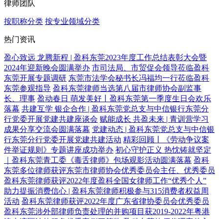
律师团队
按职称分类
按专业领域分类
热门资讯
盈心致远 龙腾新程 | 盈科东莞2023年度工作总结表彰大会暨
2024年迎新晚会圆满举办
市司法局、市贸促会领导莅临盈科
东莞开展专题调研
东莞市法学会秘书长冯福均一行莅临盈科
东莞参观指导
盈科东莞律师当选第八届市律师协会副监事
长、理事
盈动春日 萌发美好丨盈科东莞第一季度生日会欢乐
落幕
共建互学 银企合作 | 盈科东莞党总支与中信银行东莞分
行党委开展党建共建座谈会
赋能成长 共盈未来 | 青训营学习
成果分享交流会圆满落幕
党建动态 | 盈科东莞党总支与中信银
行东莞分行党委开展党建共建活动
精彩回顾丨《劳动争议案
件举证规则》专题讲座成功举办
初心守护正义 热忱铸就坚定
｜盈科东莞青工委《毒舌律师》包场观影活动圆满落幕
盈科
东莞多位律师获评东莞市律师协会优秀委员会主任、优秀委员
盈科东莞律师获评2022年度盈科全国女律师工作“优秀个人”
助力提振消费信心 | 盈科东莞律师积极参与315消费者权益周
活动
盈科东莞律师获评2022年度广东省律协委员会优秀委员
盈科东莞涉外部律师负责处理的并购项目获2019-2022年粤港