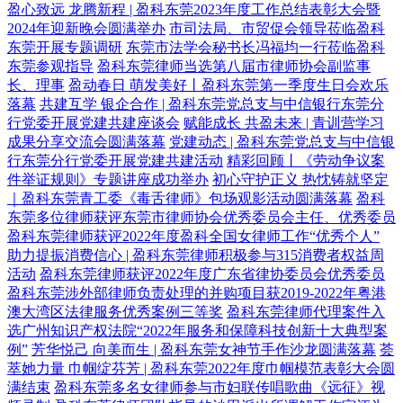
盈心致远 龙腾新程 | 盈科东莞2023年度工作总结表彰大会暨
2024年迎新晚会圆满举办
市司法局、市贸促会领导莅临盈科
东莞开展专题调研
东莞市法学会秘书长冯福均一行莅临盈科
东莞参观指导
盈科东莞律师当选第八届市律师协会副监事
长、理事
盈动春日 萌发美好丨盈科东莞第一季度生日会欢乐
落幕
共建互学 银企合作 | 盈科东莞党总支与中信银行东莞分
行党委开展党建共建座谈会
赋能成长 共盈未来 | 青训营学习
成果分享交流会圆满落幕
党建动态 | 盈科东莞党总支与中信银
行东莞分行党委开展党建共建活动
精彩回顾丨《劳动争议案
件举证规则》专题讲座成功举办
初心守护正义 热忱铸就坚定
｜盈科东莞青工委《毒舌律师》包场观影活动圆满落幕
盈科
东莞多位律师获评东莞市律师协会优秀委员会主任、优秀委员
盈科东莞律师获评2022年度盈科全国女律师工作“优秀个人”
助力提振消费信心 | 盈科东莞律师积极参与315消费者权益周
活动
盈科东莞律师获评2022年度广东省律协委员会优秀委员
盈科东莞涉外部律师负责处理的并购项目获2019-2022年粤港
澳大湾区法律服务优秀案例三等奖
盈科东莞律师代理案件入
选广州知识产权法院“2022年服务和保障科技创新十大典型案
例”
芳华悦己 向美而生 | 盈科东莞女神节手作沙龙圆满落幕
荟
萃她力量 巾帼绽芬芳 | 盈科东莞2022年度巾帼模范表彰大会圆
满结束
盈科东莞多名女律师参与市妇联传唱歌曲《远征》视