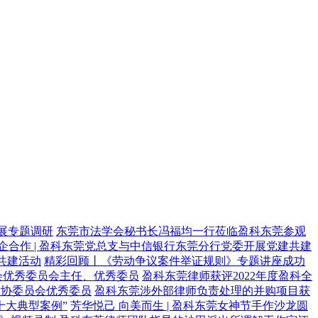
展专题调研
东莞市法学会秘书长冯福均一行莅临盈科东莞参观
企合作 | 盈科东莞党总支与中信银行东莞分行党委开展党建共建
共建活动
精彩回顾丨《劳动争议案件举证规则》专题讲座成功
会优秀委员会主任、优秀委员
盈科东莞律师获评2022年度盈科全
律协委员会优秀委员
盈科东莞涉外部律师负责处理的并购项目获
十大典型案例”
芳华悦己 向美而生 | 盈科东莞女神节手作沙龙圆