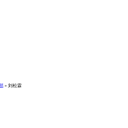
部
»
刘松霖