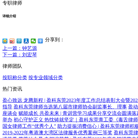
专职律师
详细介绍
分享到：
上一篇
：钟艺源
下一篇
：刘宏琴
律师团队
按职称分类
按专业领域分类
热门资讯
盈心致远 龙腾新程 | 盈科东莞2023年度工作总结表彰大会暨2
指导
盈科东莞律师当选第八届市律师协会副监事长、理事
盈动
座谈会
赋能成长 共盈未来 | 青训营学习成果分享交流会圆满落
举办
初心守护正义 热忱铸就坚定｜盈科东莞青工委《毒舌律
国女律师工作“优秀个人”
助力提振消费信心 | 盈科东莞律师积
2019-2022年粤港澳大湾区法律服务优秀案例三等奖
盈科东莞律