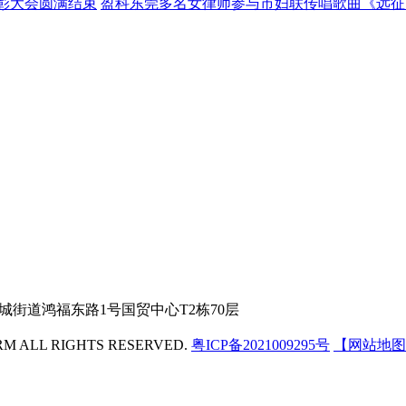
表彰大会圆满结束
盈科东莞多名女律师参与市妇联传唱歌曲《远征
城街道鸿福东路1号国贸中心T2栋70层
 ALL RIGHTS RESERVED.
粤ICP备2021009295号
【网站地图