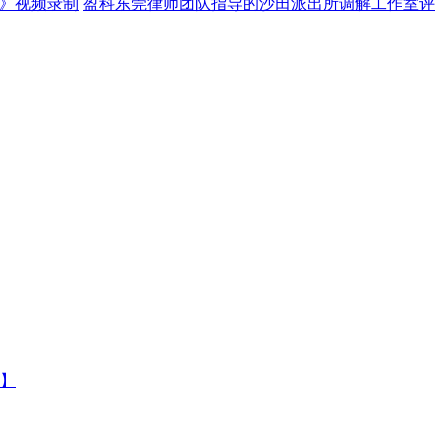
》视频录制
盈科东莞律师团队指导的沙田派出所调解工作室评
】