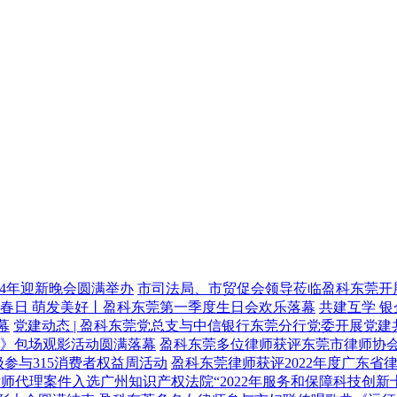
024年迎新晚会圆满举办
市司法局、市贸促会领导莅临盈科东莞开
春日 萌发美好丨盈科东莞第一季度生日会欢乐落幕
共建互学 银
幕
党建动态 | 盈科东莞党总支与中信银行东莞分行党委开展党建
师》包场观影活动圆满落幕
盈科东莞多位律师获评东莞市律师协
极参与315消费者权益周活动
盈科东莞律师获评2022年度广东省
师代理案件入选广州知识产权法院“2022年服务和保障科技创新