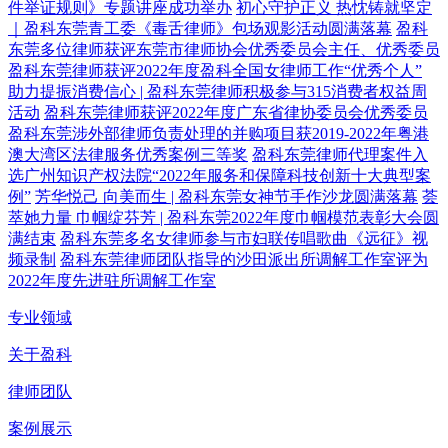
件举证规则》专题讲座成功举办
初心守护正义 热忱铸就坚定
｜盈科东莞青工委《毒舌律师》包场观影活动圆满落幕
盈科
东莞多位律师获评东莞市律师协会优秀委员会主任、优秀委员
盈科东莞律师获评2022年度盈科全国女律师工作“优秀个人”
助力提振消费信心 | 盈科东莞律师积极参与315消费者权益周
活动
盈科东莞律师获评2022年度广东省律协委员会优秀委员
盈科东莞涉外部律师负责处理的并购项目获2019-2022年粤港
澳大湾区法律服务优秀案例三等奖
盈科东莞律师代理案件入
选广州知识产权法院“2022年服务和保障科技创新十大典型案
例”
芳华悦己 向美而生 | 盈科东莞女神节手作沙龙圆满落幕
荟
萃她力量 巾帼绽芬芳 | 盈科东莞2022年度巾帼模范表彰大会圆
满结束
盈科东莞多名女律师参与市妇联传唱歌曲《远征》视
频录制
盈科东莞律师团队指导的沙田派出所调解工作室评为
2022年度先进驻所调解工作室
专业领域
关于盈科
律师团队
案例展示