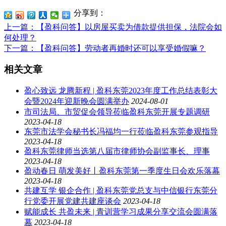
分享到：
上一篇
：【盈科问答】以房屋买卖为借款提供担保，法院会如
何处理？
下一篇
：【盈科问答】劳动者再婚时还可以享受婚假嘛？
相关文章
盈心致远 龙腾新程 | 盈科东莞2023年度工作总结表彰大
会暨2024年迎新晚会圆满举办
2024-08-01
市司法局、市贸促会领导莅临盈科东莞开展专题调研
2023-04-18
东莞市法学会秘书长冯福均一行莅临盈科东莞参观指导
2023-04-18
盈科东莞律师当选第八届市律师协会副监事长、理事
2023-04-18
盈动春日 萌发美好丨盈科东莞第一季度生日会欢乐落幕
2023-04-18
共建互学 银企合作 | 盈科东莞党总支与中信银行东莞分
行党委开展党建共建座谈会
2023-04-18
赋能成长 共盈未来 | 青训营学习成果分享交流会圆满落
幕
2023-04-18