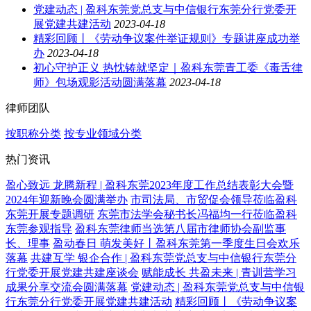
党建动态 | 盈科东莞党总支与中信银行东莞分行党委开
展党建共建活动
2023-04-18
精彩回顾丨《劳动争议案件举证规则》专题讲座成功举
办
2023-04-18
初心守护正义 热忱铸就坚定｜盈科东莞青工委《毒舌律
师》包场观影活动圆满落幕
2023-04-18
律师团队
按职称分类
按专业领域分类
热门资讯
盈心致远 龙腾新程 | 盈科东莞2023年度工作总结表彰大会暨
2024年迎新晚会圆满举办
市司法局、市贸促会领导莅临盈科
东莞开展专题调研
东莞市法学会秘书长冯福均一行莅临盈科
东莞参观指导
盈科东莞律师当选第八届市律师协会副监事
长、理事
盈动春日 萌发美好丨盈科东莞第一季度生日会欢乐
落幕
共建互学 银企合作 | 盈科东莞党总支与中信银行东莞分
行党委开展党建共建座谈会
赋能成长 共盈未来 | 青训营学习
成果分享交流会圆满落幕
党建动态 | 盈科东莞党总支与中信银
行东莞分行党委开展党建共建活动
精彩回顾丨《劳动争议案