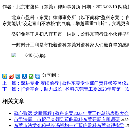
作者：北京市盈科（东莞）律师事务所
日期：2023-02-10
阅读
北京市盈科（东莞）律师事务所（以下简称“盈科东莞”）
东莞能以“咬定青山不放松”的气魄，攀越重重“山岭”，实现更
癸卯兔年正月初八宜开市、纳财，盈科东莞行政小伙伴早
一封封开工利是寄托着盈科东莞对盈科家人们最真挚的感
分享到：
上一篇
：深耕专业 赓续前行 | 盈科东莞专业部门责任状签署仪
下一篇
：打造平台，助力成长 | 盈科东莞青工委2023年度第
相关文章
盈心致远 龙腾新程 | 盈科东莞2023年度工作总结表彰大
市司法局、市贸促会领导莅临盈科东莞开展专题调研
202
东莞市法学会秘书长冯福均一行莅临盈科东莞参观指导
2