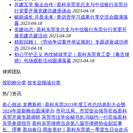
共建互学 银企合作 | 盈科东莞党总支与中信银行东莞分
行党委开展党建共建座谈会
2023-04-18
赋能成长 共盈未来 | 青训营学习成果分享交流会圆满落
幕
2023-04-18
党建动态 | 盈科东莞党总支与中信银行东莞分行党委开
展党建共建活动
2023-04-18
精彩回顾丨《劳动争议案件举证规则》专题讲座成功举
办
2023-04-18
初心守护正义 热忱铸就坚定｜盈科东莞青工委《毒舌律
师》包场观影活动圆满落幕
2023-04-18
律师团队
按职称分类
按专业领域分类
热门资讯
盈心致远 龙腾新程 | 盈科东莞2023年度工作总结表彰大会暨
2024年迎新晚会圆满举办
市司法局、市贸促会领导莅临盈科
东莞开展专题调研
东莞市法学会秘书长冯福均一行莅临盈科
东莞参观指导
盈科东莞律师当选第八届市律师协会副监事
长、理事
盈动春日 萌发美好丨盈科东莞第一季度生日会欢乐