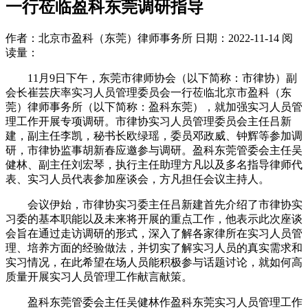
一行莅临盈科东莞调研指导
作者：北京市盈科（东莞）律师事务所
日期：2022-11-14
阅
读量：
11月9日下午，东莞市律师协会（以下简称：市律协）副
会长崔芸庆率实习人员管理委员会一行莅临北京市盈科（东
莞）律师事务所（以下简称：盈科东莞），就加强实习人员管
理工作开展专项调研。市律协实习人员管理委员会主任吕新
建，副主任李凯，秘书长欧绿瑶，委员邓政威、钟辉等参加调
研，市律协监事胡新春应邀参与调研。盈科东莞管委会主任吴
健林、副主任刘宏琴，执行主任助理方凡以及多名指导律师代
表、实习人员代表参加座谈会，方凡担任会议主持人。
会议伊始，市律协实习委主任吕新建首先介绍了市律协实
习委的基本职能以及未来将开展的重点工作，他表示此次座谈
会旨在通过走访调研的形式，深入了解各家律所在实习人员管
理、培养方面的经验做法，并切实了解实习人员的真实需求和
实习情况，在此希望在场人员能积极参与话题讨论，就如何高
质量开展实习人员管理工作献言献策。
盈科东莞管委会主任吴健林作盈科东莞实习人员管理工作