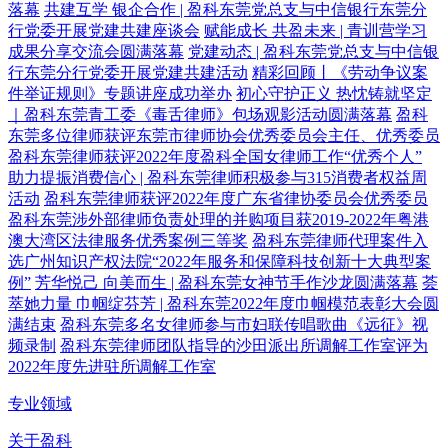
落幕
共建互学 银企合作 | 盈科东莞党总支与中信银行东莞分
行党委开展党建共建座谈会
赋能成长 共盈未来 | 青训营学习
成果分享交流会圆满落幕
党建动态 | 盈科东莞党总支与中信银
行东莞分行党委开展党建共建活动
精彩回顾丨《劳动争议案
件举证规则》专题讲座成功举办
初心守护正义 热忱铸就坚定
｜盈科东莞青工委《毒舌律师》包场观影活动圆满落幕
盈科
东莞多位律师获评东莞市律师协会优秀委员会主任、优秀委员
盈科东莞律师获评2022年度盈科全国女律师工作“优秀个人”
助力提振消费信心 | 盈科东莞律师积极参与315消费者权益周
活动
盈科东莞律师获评2022年度广东省律协委员会优秀委员
盈科东莞涉外部律师负责处理的并购项目获2019-2022年粤港
澳大湾区法律服务优秀案例三等奖
盈科东莞律师代理案件入
选广州知识产权法院“2022年服务和保障科技创新十大典型案
例”
芳华悦己 向美而生 | 盈科东莞女神节手作沙龙圆满落幕
荟
萃她力量 巾帼绽芬芳 | 盈科东莞2022年度巾帼模范表彰大会圆
满结束
盈科东莞多名女律师参与市妇联传唱歌曲《远征》视
频录制
盈科东莞律师团队指导的沙田派出所调解工作室评为
2022年度先进驻所调解工作室
专业领域
关于盈科