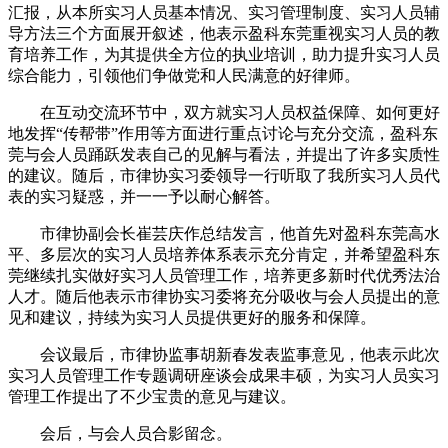
汇报，从本所实习人员基本情况、实习管理制度、实习人员辅
导方法三个方面展开叙述，他表示盈科东莞重视实习人员的教
育培养工作，为其提供全方位的执业培训，助力提升实习人员
综合能力，引领他们争做党和人民满意的好律师。
在互动交流环节中，双方就实习人员权益保障、如何更好
地发挥“传帮带”作用等方面进行重点讨论与充分交流，盈科东
莞与会人员踊跃发表自己的见解与看法，并提出了许多实质性
的建议。随后，市律协实习委领导一行听取了我所实习人员代
表的实习疑惑，并一一予以耐心解答。
市律协副会长崔芸庆作总结发言，他首先对盈科东莞高水
平、多层次的实习人员培养体系表示充分肯定，并希望盈科东
莞继续扎实做好实习人员管理工作，培养更多新时代优秀法治
人才。随后他表示市律协实习委将充分吸收与会人员提出的意
见和建议，持续为实习人员提供更好的服务和保障。
会议最后，市律协监事胡新春发表监事意见，他表示此次
实习人员管理工作专题调研座谈会成果丰硕，为实习人员实习
管理工作提出了不少宝贵的意见与建议。
会后，与会人员合影留念。