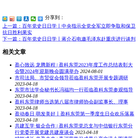
分享到：
上一篇
：百年党史日日学丨中央指示全党全军立即争取和保卫
抗日胜利果实
下一篇
：百年党史日日学丨蒋介石电邀毛泽东赴重庆进行谈判
相关文章
盈心致远 龙腾新程 | 盈科东莞2023年度工作总结表彰大
会暨2024年迎新晚会圆满举办
2024-08-01
市司法局、市贸促会领导莅临盈科东莞开展专题调研
2023-04-18
东莞市法学会秘书长冯福均一行莅临盈科东莞参观指导
2023-04-18
盈科东莞律师当选第八届市律师协会副监事长、理事
2023-04-18
盈动春日 萌发美好丨盈科东莞第一季度生日会欢乐落幕
2023-04-18
共建互学 银企合作 | 盈科东莞党总支与中信银行东莞分
行党委开展党建共建座谈会
2023-04-18