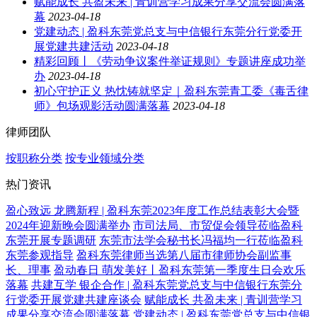
赋能成长 共盈未来 | 青训营学习成果分享交流会圆满落
幕
2023-04-18
党建动态 | 盈科东莞党总支与中信银行东莞分行党委开
展党建共建活动
2023-04-18
精彩回顾丨《劳动争议案件举证规则》专题讲座成功举
办
2023-04-18
初心守护正义 热忱铸就坚定｜盈科东莞青工委《毒舌律
师》包场观影活动圆满落幕
2023-04-18
律师团队
按职称分类
按专业领域分类
热门资讯
盈心致远 龙腾新程 | 盈科东莞2023年度工作总结表彰大会暨
2024年迎新晚会圆满举办
市司法局、市贸促会领导莅临盈科
东莞开展专题调研
东莞市法学会秘书长冯福均一行莅临盈科
东莞参观指导
盈科东莞律师当选第八届市律师协会副监事
长、理事
盈动春日 萌发美好丨盈科东莞第一季度生日会欢乐
落幕
共建互学 银企合作 | 盈科东莞党总支与中信银行东莞分
行党委开展党建共建座谈会
赋能成长 共盈未来 | 青训营学习
成果分享交流会圆满落幕
党建动态 | 盈科东莞党总支与中信银