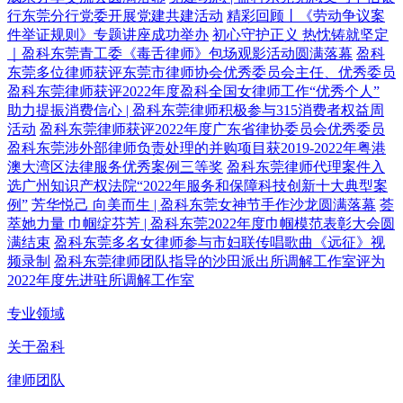
行东莞分行党委开展党建共建活动
精彩回顾丨《劳动争议案
件举证规则》专题讲座成功举办
初心守护正义 热忱铸就坚定
｜盈科东莞青工委《毒舌律师》包场观影活动圆满落幕
盈科
东莞多位律师获评东莞市律师协会优秀委员会主任、优秀委员
盈科东莞律师获评2022年度盈科全国女律师工作“优秀个人”
助力提振消费信心 | 盈科东莞律师积极参与315消费者权益周
活动
盈科东莞律师获评2022年度广东省律协委员会优秀委员
盈科东莞涉外部律师负责处理的并购项目获2019-2022年粤港
澳大湾区法律服务优秀案例三等奖
盈科东莞律师代理案件入
选广州知识产权法院“2022年服务和保障科技创新十大典型案
例”
芳华悦己 向美而生 | 盈科东莞女神节手作沙龙圆满落幕
荟
萃她力量 巾帼绽芬芳 | 盈科东莞2022年度巾帼模范表彰大会圆
满结束
盈科东莞多名女律师参与市妇联传唱歌曲《远征》视
频录制
盈科东莞律师团队指导的沙田派出所调解工作室评为
2022年度先进驻所调解工作室
专业领域
关于盈科
律师团队