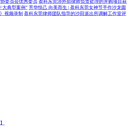
律协委员会优秀委员
盈科东莞涉外部律师负责处理的并购项目获
十大典型案例”
芳华悦己 向美而生 | 盈科东莞女神节手作沙龙圆
》视频录制
盈科东莞律师团队指导的沙田派出所调解工作室评
】