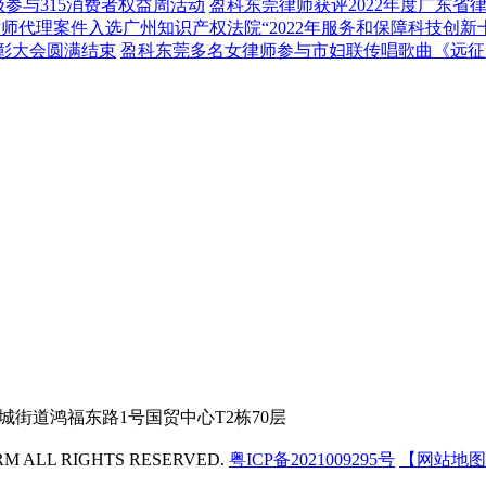
极参与315消费者权益周活动
盈科东莞律师获评2022年度广东省
师代理案件入选广州知识产权法院“2022年服务和保障科技创新
表彰大会圆满结束
盈科东莞多名女律师参与市妇联传唱歌曲《远征
城街道鸿福东路1号国贸中心T2栋70层
 ALL RIGHTS RESERVED.
粤ICP备2021009295号
【网站地图