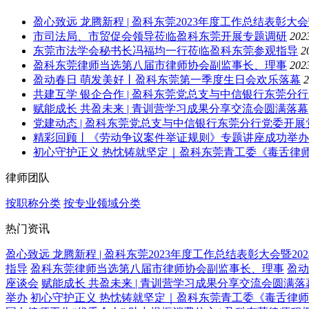
盈心致远 龙腾新程 | 盈科东莞2023年度工作总结表彰大
市司法局、市贸促会领导莅临盈科东莞开展专题调研
202
东莞市法学会秘书长冯福均一行莅临盈科东莞参观指导
2
盈科东莞律师当选第八届市律师协会副监事长、理事
202
盈动春日 萌发美好丨盈科东莞第一季度生日会欢乐落幕
2
共建互学 银企合作 | 盈科东莞党总支与中信银行东莞分
赋能成长 共盈未来 | 青训营学习成果分享交流会圆满落幕
党建动态 | 盈科东莞党总支与中信银行东莞分行党委开
精彩回顾丨《劳动争议案件举证规则》专题讲座成功举办
初心守护正义 热忱铸就坚定｜盈科东莞青工委《毒舌律
律师团队
按职称分类
按专业领域分类
热门资讯
盈心致远 龙腾新程 | 盈科东莞2023年度工作总结表彰大会暨2
指导
盈科东莞律师当选第八届市律师协会副监事长、理事
盈动
座谈会
赋能成长 共盈未来 | 青训营学习成果分享交流会圆满落
举办
初心守护正义 热忱铸就坚定｜盈科东莞青工委《毒舌律